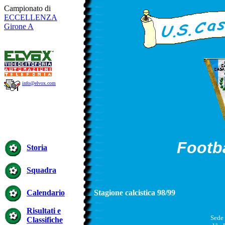
Campionato di
ECCELLENZA
Girone
A
info@elvox.com
Footba
Storia
Squadra
Calendario
Stagione calcistica 98/99
Risultati e
Sede 
Classifiche