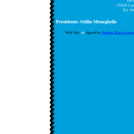
Via 
35020 Cas
Tel: 0
Presidente: Attilio Meneghello
Web Site
de
signed by
Andrea Marcolong