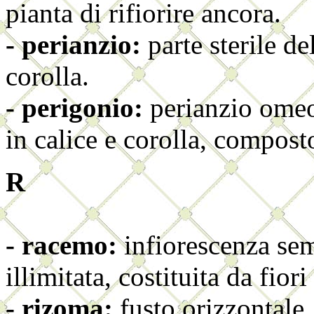
pianta di rifiorire ancora.
- perianzio:
parte sterile del
corolla.
- perigonio:
perianzio omeo
in calice e corolla, composto
R
- racemo:
infiorescenza sem
illimitata, costituita da fio
- rizoma:
fusto orizzontale,