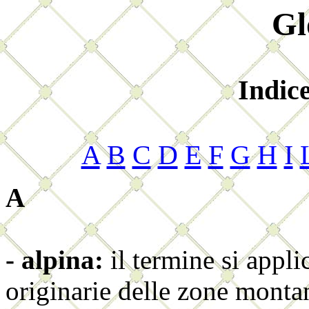
Gl
Indice
A
B
C
D
E
F
G
H
I
A
- alpina:
il termine si appli
originarie delle zone monta