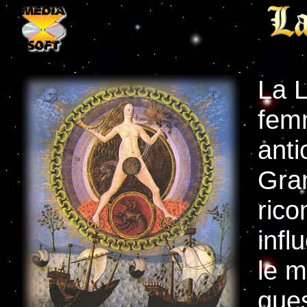
La 
femm
anti
Gra
rico
infl
le m
ques