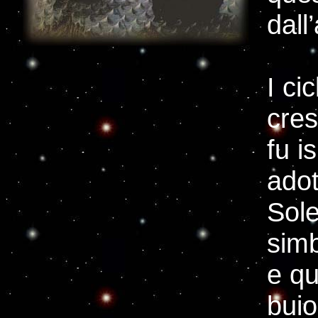
dall
I ci
cres
fu i
adot
Sol
simb
e qu
buio