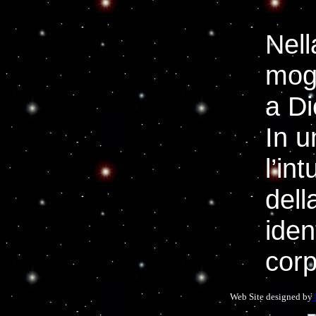
Nell
mogl
a Di
In u
l’in
dell
iden
corp
Web Site designed by