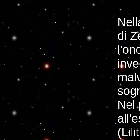
Nell
di Z
l’on
inve
malv
sogn
Nel 
all’
(Lili